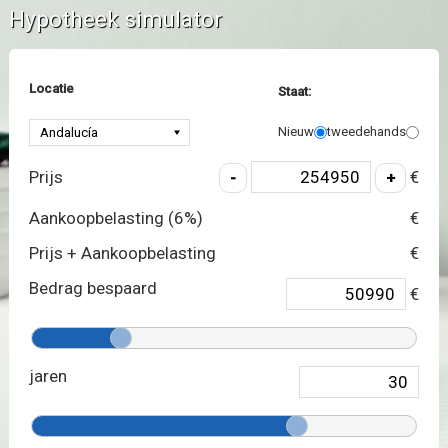
Hypotheek simulator
Locatie
Staat:
Nieuw
tweedehands
Prijs
€
Aankoopbelasting (
6
%)
€
Prijs + Aankoopbelasting
€
Bedrag bespaard
€
jaren