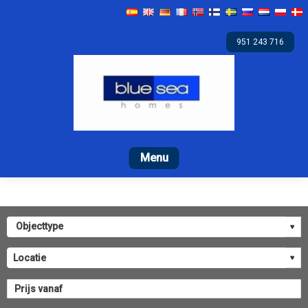
951 243 716
Begin
Te koop
Verhuur
Promoties
Bedri