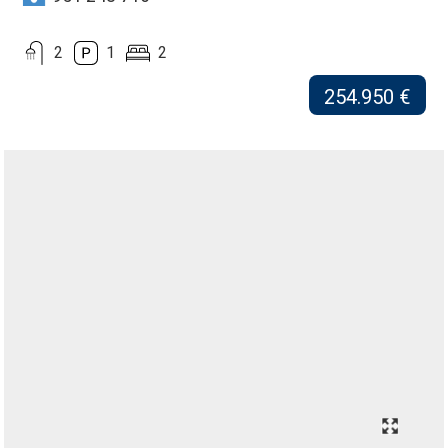
2
1
2
254.950 €