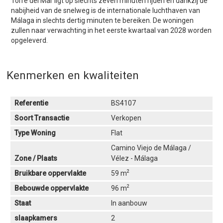
Torre del Mar ligt op slechts zeven minuten rijden en dankzij de
nabijheid van de snelweg is de internationale luchthaven van
Málaga in slechts dertig minuten te bereiken. De woningen
zullen naar verwachting in het eerste kwartaal van 2028 worden
opgeleverd.
Kenmerken en kwaliteiten
Referentie
BS4107
Soort Transactie
Verkopen
Type Woning
Flat
Camino Viejo de Málaga /
Zone / Plaats
Vélez - Málaga
2
Bruikbare oppervlakte
59 m
2
Bebouwde oppervlakte
96 m
Staat
In aanbouw
slaapkamers
2