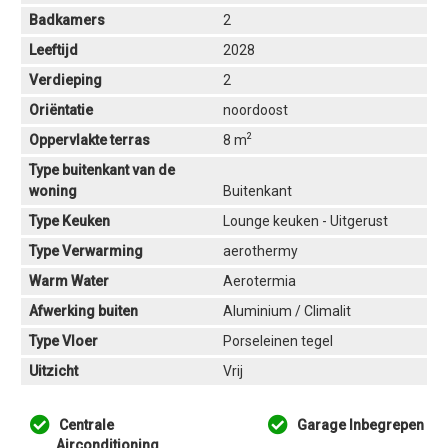
Badkamers
2
Leeftijd
2028
Verdieping
2
Oriëntatie
noordoost
2
Oppervlakte terras
8 m
Type buitenkant van de
woning
Buitenkant
Type Keuken
Lounge keuken - Uitgerust
Type Verwarming
aerothermy
Warm Water
Aerotermia
Afwerking buiten
Aluminium / Climalit
Type Vloer
Porseleinen tegel
Uitzicht
Vrij
Centrale
Garage Inbegrepen
Airconditioning