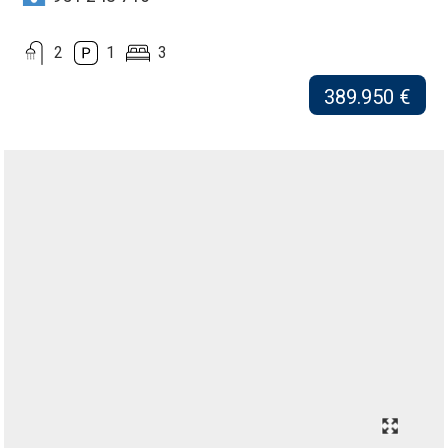
2
1
3
389.950 €