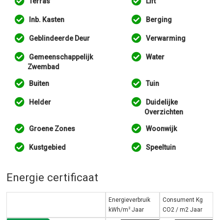
Terras
Lift
Inb. Kasten
Berging
Geblindeerde Deur
Verwarming
Gemeenschappelijk
Water
Zwembad
Buiten
Tuin
Helder
Duidelijke
Overzichten
Groene Zones
Woonwijk
Kustgebied
Speeltuin
Energie certificaat
Energieverbruik
Consument Kg
2
kWh/m
Jaar
CO2 / m2 Jaar