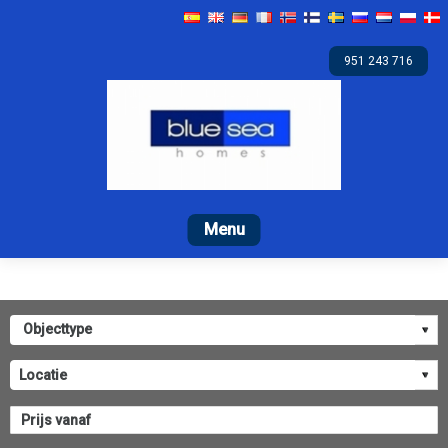
951 243 716
Begin
Te koop
Verhuur
Promoties
Bedri