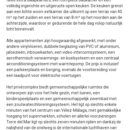
twee extra slaapkamers, een complete badkamer en een
volledig ingerichte en uitgeruste open keuken. De keuken grenst
aan een lichte woon-eetkamer die uitkomt op een terras van 40
m² op het zuiden en een terras van 8 m² op het noorden aan de
achterzijde, waardoor er gedurende de hele dag volop natuurlijk
licht binnenvalt.
Alle appartementen zijn hoogwaardig afgewerkt, met onder
andere vinylvloeren, dubbele beglazing van PVC of aluminium,
jaloezieën, inbouwkasten, een video-intercomsysteem, een
aerothermisch verwarmings- en koelsysteem en een centraal
airconditioningsysteem met warmtepomp. De prijs is inclusief
een parkeerplaats en berging, evenals de voorbereiding voor
een laadpunt voor elektrische voertuigen.
Het privécomplex biedt gemeenschappelijke ruimtes die
ontworpen zijn voor het hele gezin, met tuinen, een
kinderspeelplaats en een gemeenschappelijk zwembad met
een zoutwaterchloreringssysteem. Het ligt op slechts enkele
minuten van het centrum van Vélez-Málaga, met gemakkelijke
toegang tot supermarkten, scholen en allerlei voorzieningen.
Torre del Mar ligt op slechts zeven minuten rijden en dankzij de
nabijheid van de snelweg is de internationale luchthaven van