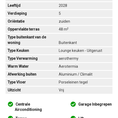
Leeftijd
2028
Verdieping
5
Oriëntatie
zuiden
2
Oppervlakte terras
48 m
Type buitenkant van de
woning
Buitenkant
Type Keuken
Lounge keuken - Uitgerust
Type Verwarming
aerothermy
Warm Water
Aerotermia
Afwerking buiten
Aluminium / Climalit
Type Vloer
Porseleinen tegel
Uitzicht
Vrij
Centrale
Garage Inbegrepen
Airconditioning